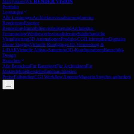
MaxVisions
WE
RENDER VISION
Portfolio
Leistungen
Alle Leistungen
Architekturvisualisierung
Interior
Renderings
Exterior
Renderings
Immobilienvisualisierung
Architektur-
Fotomontage
Wettbewerbsvisualisierung
Städtebauliche
Visualisierung
3D Animationen
Produkt-CGI
Lichtstudien
Digitales
Home Staging
Virtuelle Rundgänge
3D-Vermessung &
LiDAR
Virtuelle Altbau-Sanierung
3D-Konfiguratoren
Bauschild-
Design
Branchen
Alle Branchen
Für Bauträger
Für Architekten
Für
Makler
Möbelhersteller
Innenarchitekten
Preise
Fallstudien
CGI Workflow
Agentur
Magazin
Angebot anfordern