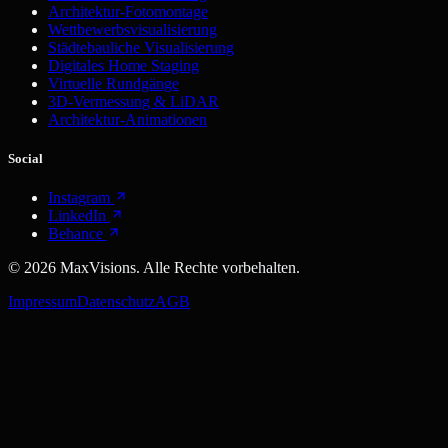
Architektur-Fotomontage
Wettbewerbsvisualisierung
Städtebauliche Visualisierung
Digitales Home Staging
Virtuelle Rundgänge
3D-Vermessung & LiDAR
Architektur-Animationen
Social
Instagram
LinkedIn
Behance
©
2026
MaxVisions. Alle Rechte vorbehalten.
Impressum
Datenschutz
AGB