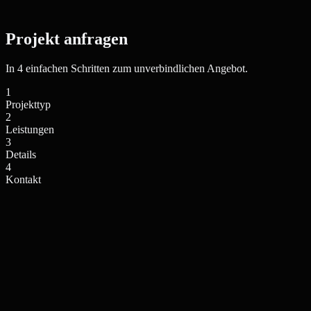
Projekt anfragen
In 4 einfachen Schritten zum unverbindlichen Angebot.
1
Projekttyp
2
Leistungen
3
Details
4
Kontakt
Einfamilienhaus / Villa
Mehrfamilienhaus / Anlage
Privates Wohngebäude
Wohnkomplex, Stadthaus
Neubauprojekt / Bauträger
Gewerbe / Sonstiges
Projektentwicklung, Off-plan
Büro, Hotel, Sonderimmobilie