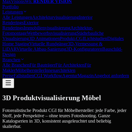
MaxVisions
WE
RENDER VISION
Portfolio
Leistungen
Alle Leistungen
Architekturvisualisierung
Interior
Renderings
Exterior
Renderings
Immobilienvisualisierung
Architektur-
Fotomontage
Wettbewerbsvisualisierung
Städtebauliche
Visualisierung
3D Animationen
Produkt-CGI
Lichtstudien
Digitales
Home Staging
Virtuelle Rundgänge
3D-Vermessung &
LiDAR
Virtuelle Altbau-Sanierung
3D-Konfiguratoren
Bauschild-
Design
Branchen
Alle Branchen
Für Bauträger
Für Architekten
Für
Makler
Möbelhersteller
Innenarchitekten
Preise
Fallstudien
CGI Workflow
Agentur
Magazin
Angebot anfordern
3D Produktvisualisierung
Möbel
Fotorealistische Produkt CGI für Möbelhersteller: jede Farbe, jeder
Stoff, jede Perspektive – ohne teures Fotoshooting. Ganze
Katalogserien in 3D, konsistent ausgeleuchtet und beliebig
skalierbar.