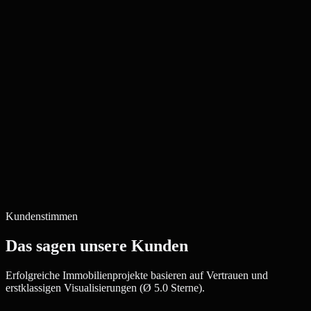
Sortimenten bleibt jede Perspektive markengetreu konsistent.
Time-to-Market & ROI
Vermarkten Sie Produkte, bevor der erste Prototyp gebaut ist.
Nachnutzbare 3D-Assets für Shop, AR und
Produktkonfigurator
senken die Gesamtkosten pro Bild deutlich.
Kundenstimmen
Das sagen unsere Kunden
Erfolgreiche Immobilienprojekte basieren auf Vertrauen und
erstklassigen Visualisierungen (Ø 5.0 Sterne).