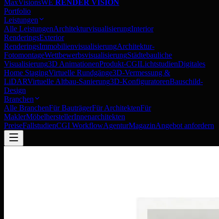
MaxVisions
WE
RENDER VISION
Portfolio
Leistungen
Alle Leistungen
Architekturvisualisierung
Interior
Renderings
Exterior
Renderings
Immobilienvisualisierung
Architektur-
Fotomontage
Wettbewerbsvisualisierung
Städtebauliche
Visualisierung
3D Animationen
Produkt-CGI
Lichtstudien
Digitales
Home Staging
Virtuelle Rundgänge
3D-Vermessung &
LiDAR
Virtuelle Altbau-Sanierung
3D-Konfiguratoren
Bauschild-
Design
Branchen
Alle Branchen
Für Bauträger
Für Architekten
Für
Makler
Möbelhersteller
Innenarchitekten
Preise
Fallstudien
CGI Workflow
Agentur
Magazin
Angebot anfordern