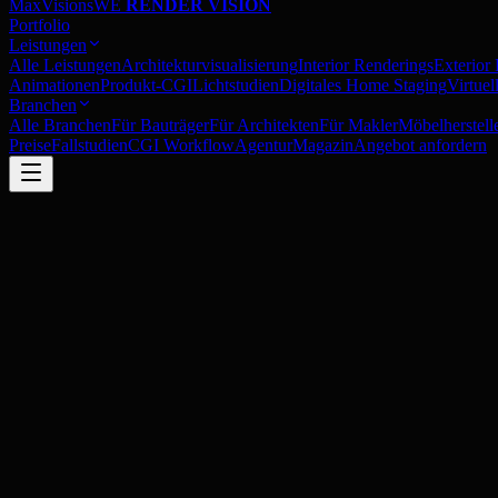
MaxVisions
WE
RENDER VISION
Portfolio
Leistungen
Alle Leistungen
Architekturvisualisierung
Interior Renderings
Exterior
Animationen
Produkt-CGI
Lichtstudien
Digitales Home Staging
Virtue
Branchen
Alle Branchen
Für Bauträger
Für Architekten
Für Makler
Möbelherstell
Preise
Fallstudien
CGI Workflow
Agentur
Magazin
Angebot anfordern