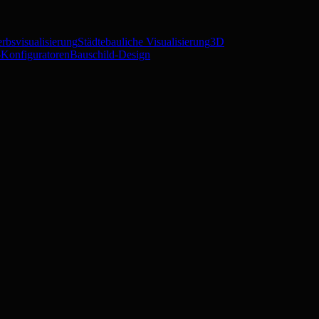
rbsvisualisierung
Städtebauliche Visualisierung
3D
Konfiguratoren
Bauschild-Design