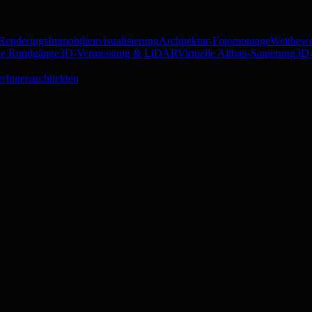
 Renderings
Immobilienvisualisierung
Architektur-Fotomontage
Wettbewe
lle Rundgänge
3D-Vermessung & LiDAR
Virtuelle Altbau-Sanierung
3D-
er
Innenarchitekten