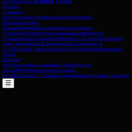
MaxVisions
WE
RENDER VISION
Portfolio
Leistungen
Alle Leistungen
Architekturvisualisierung
Interior
Renderings
Exterior
Renderings
Immobilienvisualisierung
Architektur-
Fotomontage
Wettbewerbsvisualisierung
Städtebauliche
Visualisierung
3D Animationen
Produkt-CGI
Lichtstudien
Digitales
Home Staging
Virtuelle Rundgänge
3D-Vermessung &
LiDAR
Virtuelle Altbau-Sanierung
3D-Konfiguratoren
Bauschild-
Design
Branchen
Alle Branchen
Für Bauträger
Für Architekten
Für
Makler
Möbelhersteller
Innenarchitekten
Preise
Fallstudien
CGI Workflow
Agentur
Magazin
Angebot anfordern