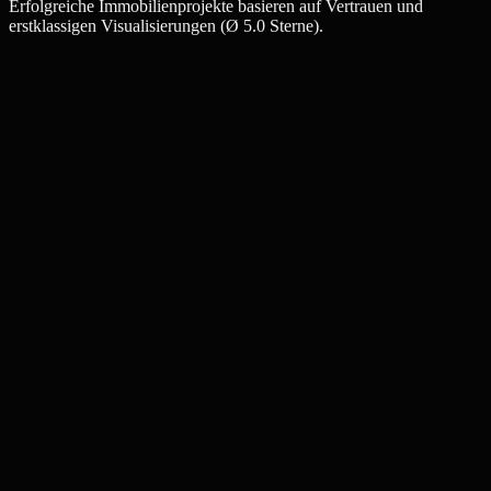
Erfolgreiche Immobilienprojekte basieren auf Vertrauen und
erstklassigen Visualisierungen (Ø 5.0 Sterne).
Julia W.
Maklerin, Eisenach
Thomas K.
Bauträger, Eisenach