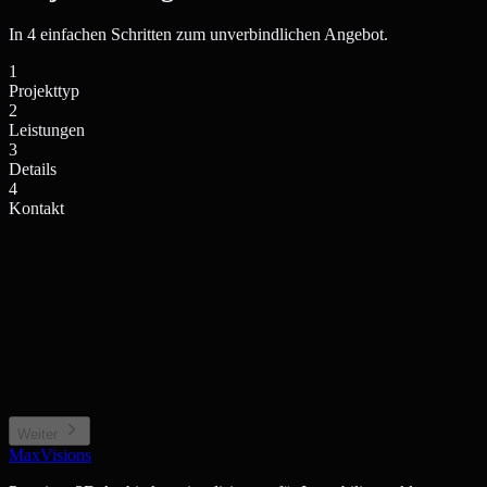
In 4 einfachen Schritten zum unverbindlichen Angebot.
1
Projekttyp
2
Leistungen
3
Details
4
Kontakt
Einfamilienhaus / Villa
Mehrfamilienhaus / Anlage
Privates Wohngebäude
Wohnkomplex, Stadthaus
Neubauprojekt / Bauträger
Gewerbe / Sonstiges
Projektentwicklung, Off-plan
Büro, Hotel, Sonderimmobilie
Weiter
MaxVisions