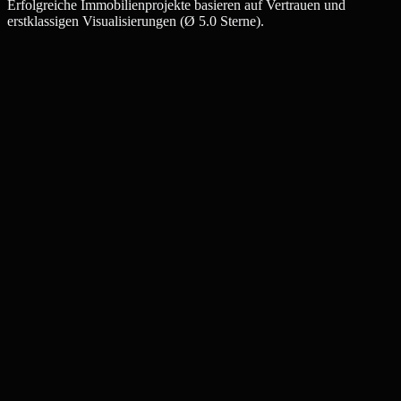
Erfolgreiche Immobilienprojekte basieren auf Vertrauen und
erstklassigen Visualisierungen (Ø 5.0 Sterne).
Julia W.
Maklerin, Saalfeld
Thomas K.
Bauträger, Saalfeld