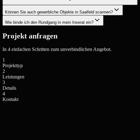
Können Sie auch gewerbliche Objekte in Saalfeld scannen?
Wie binde ich den Rundgang in mein Inserat ein?
Projekt anfragen
In 4 einfachen Schritten zum unverbindlichen Angebot.
1
Projekttyp
2
Leistungen
3
Details
4
Kontakt
Einfamilienhaus / Villa
Mehrfamilienhaus / Anlage
Privates Wohngebäude
Wohnkomplex, Stadthaus