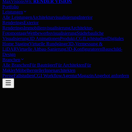
MaxVisions
WE
RENDER VISION
Portfolio
Leistungen
Alle Leistungen
Architekturvisualisierung
Interior
Renderings
Exterior
Renderings
Immobilienvisualisierung
Architektur-
Fotomontage
Wettbewerbsvisualisierung
Städtebauliche
Visualisierung
3D Animationen
Produkt-CGI
Lichtstudien
Digitales
Home Staging
Virtuelle Rundgänge
3D-Vermessung &
LiDAR
Virtuelle Altbau-Sanierung
3D-Konfiguratoren
Bauschild-
Design
Branchen
Alle Branchen
Für Bauträger
Für Architekten
Für
Makler
Möbelhersteller
Innenarchitekten
Preise
Fallstudien
CGI Workflow
Agentur
Magazin
Angebot anfordern