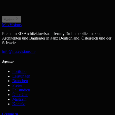
Neubauprojekt / Bauträger
Gewerbe / Sonstiges
Projektentwicklung, Off-plan
Büro, Hotel, Sonderimmobilie
Weiter
MaxVisions
Premium 3D Architekturvisualisierung für Immobilienmakler,
Architekten und Bauträger in ganz Deutschland, Österreich und der
Schweiz.
info@maxvisions.de
Agentur
Portfolio
Leistungen
Branchen
Preise
Fallstudien
Über Uns
Magazin
Kontakt
Leistungen