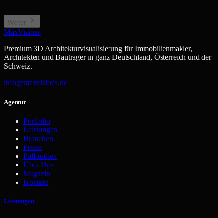
Neubauprojekt / Bauträger
Gewerbe / Sonstiges
Projektentwicklung, Off-plan
Büro, Hotel, Sonderimmobilie
Weiter
MaxVisions
Premium 3D Architekturvisualisierung für Immobilienmakler,
Architekten und Bauträger in ganz Deutschland, Österreich und der
Schweiz.
info@maxvisions.de
Agentur
Portfolio
Leistungen
Branchen
Preise
Fallstudien
Über Uns
Magazin
Kontakt
Leistungen