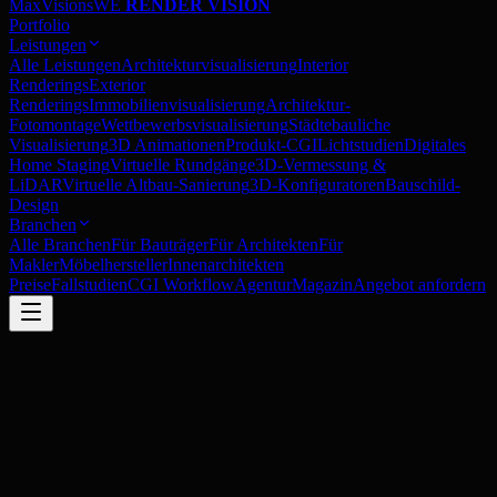
MaxVisions
WE
RENDER VISION
Portfolio
Leistungen
Alle Leistungen
Architekturvisualisierung
Interior
Renderings
Exterior
Renderings
Immobilienvisualisierung
Architektur-
Fotomontage
Wettbewerbsvisualisierung
Städtebauliche
Visualisierung
3D Animationen
Produkt-CGI
Lichtstudien
Digitales
Home Staging
Virtuelle Rundgänge
3D-Vermessung &
LiDAR
Virtuelle Altbau-Sanierung
3D-Konfiguratoren
Bauschild-
Design
Branchen
Alle Branchen
Für Bauträger
Für Architekten
Für
Makler
Möbelhersteller
Innenarchitekten
Preise
Fallstudien
CGI Workflow
Agentur
Magazin
Angebot anfordern