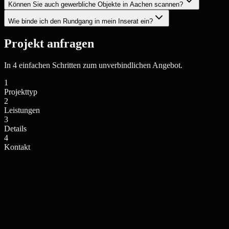
Können Sie auch gewerbliche Objekte in Aachen scannen?
Wie binde ich den Rundgang in mein Inserat ein?
Projekt anfragen
In 4 einfachen Schritten zum unverbindlichen Angebot.
1
Projekttyp
2
Leistungen
3
Details
4
Kontakt
Einfamilienhaus / Villa
Mehrfamilienhaus / Anlage
Privates Wohngebäude
Wohnkomplex, Stadthaus