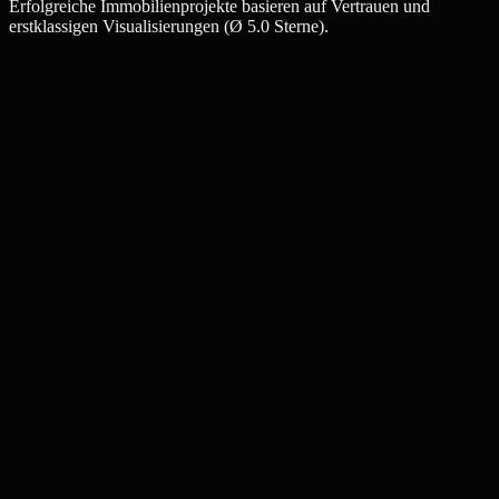
Erfolgreiche Immobilienprojekte basieren auf Vertrauen und
erstklassigen Visualisierungen (Ø 5.0 Sterne).
Julia W.
Maklerin, Aachen
Thomas K.
Bauträger, Aachen