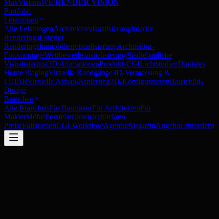
MaxVisions
WE
RENDER VISION
Portfolio
Leistungen
Alle Leistungen
Architekturvisualisierung
Interior
Renderings
Exterior
Renderings
Immobilienvisualisierung
Architektur-
Fotomontage
Wettbewerbsvisualisierung
Städtebauliche
Visualisierung
3D Animationen
Produkt-CGI
Lichtstudien
Digitales
Home Staging
Virtuelle Rundgänge
3D-Vermessung &
LiDAR
Virtuelle Altbau-Sanierung
3D-Konfiguratoren
Bauschild-
Design
Branchen
Alle Branchen
Für Bauträger
Für Architekten
Für
Makler
Möbelhersteller
Innenarchitekten
Preise
Fallstudien
CGI Workflow
Agentur
Magazin
Angebot anfordern