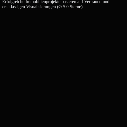
Erfolgreiche Immobilienprojekte basieren auf Vertrauen und
erstklassigen Visualisierungen (Ø 5.0 Sterne).
Julia W.
Maklerin, Bocholt
Thomas K.
Bauträger, Bocholt