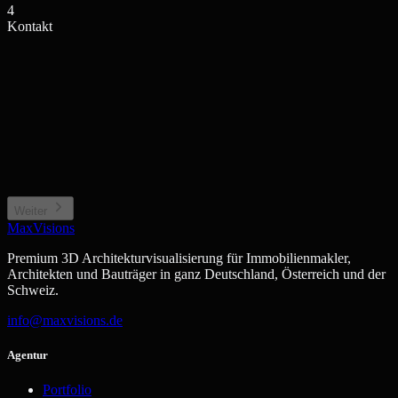
4
Kontakt
Einfamilienhaus / Villa
Mehrfamilienhaus / Anlage
Privates Wohngebäude
Wohnkomplex, Stadthaus
Neubauprojekt / Bauträger
Gewerbe / Sonstiges
Projektentwicklung, Off-plan
Büro, Hotel, Sonderimmobilie
Weiter
MaxVisions
Premium 3D Architekturvisualisierung für Immobilienmakler,
Architekten und Bauträger in ganz Deutschland, Österreich und der
Schweiz.
info@maxvisions.de
Agentur
Portfolio