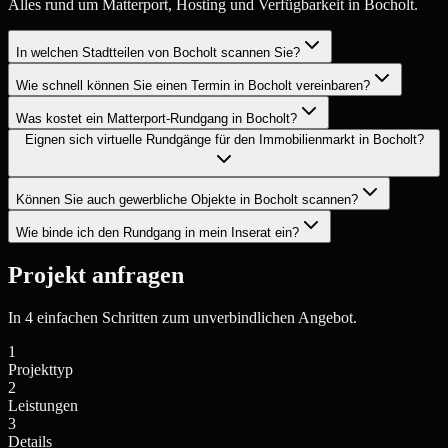
Alles rund um Matterport, Hosting und Verfügbarkeit in Bocholt.
In welchen Stadtteilen von Bocholt scannen Sie?
Wie schnell können Sie einen Termin in Bocholt vereinbaren?
Was kostet ein Matterport-Rundgang in Bocholt?
Eignen sich virtuelle Rundgänge für den Immobilienmarkt in Bocholt?
Können Sie auch gewerbliche Objekte in Bocholt scannen?
Wie binde ich den Rundgang in mein Inserat ein?
Projekt anfragen
In 4 einfachen Schritten zum unverbindlichen Angebot.
1
Projekttyp
2
Leistungen
3
Details