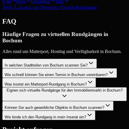
Köln
Bonn
Düsseldorf
Trier
Ã¢â€ Â Zurück zur Übersicht: Virtuelle Rundgänge
FAQ
Häufige Fragen zu virtuellen Rundgängen in
Bochum
Alles rund um Matterport, Hosting und Verfügbarkeit in Bochum.
In welchen Stadtteilen von Bochum scannen Sie?
Wie schnell können Sie einen Termin in Bochum vereinbaren?
Was kostet ein Matterport-Rundgang in Bochum?
Eignen sich virtuelle Rundgänge für den Immobilienmarkt in Bochum?
Können Sie auch gewerbliche Objekte in Bochum scannen?
Wie binde ich den Rundgang in mein Inserat ein?