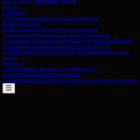
MaxVisions
WE
RENDER VISION
Portfolio
Leistungen
Alle Leistungen
Architekturvisualisierung
Interior
Renderings
Exterior
Renderings
Immobilienvisualisierung
Architektur-
Fotomontage
Wettbewerbsvisualisierung
Städtebauliche
Visualisierung
3D Animationen
Produkt-CGI
Lichtstudien
Digitales
Home Staging
Virtuelle Rundgänge
3D-Vermessung &
LiDAR
Virtuelle Altbau-Sanierung
3D-Konfiguratoren
Bauschild-
Design
Branchen
Alle Branchen
Für Bauträger
Für Architekten
Für
Makler
Möbelhersteller
Innenarchitekten
Preise
Fallstudien
CGI Workflow
Agentur
Magazin
Angebot anfordern