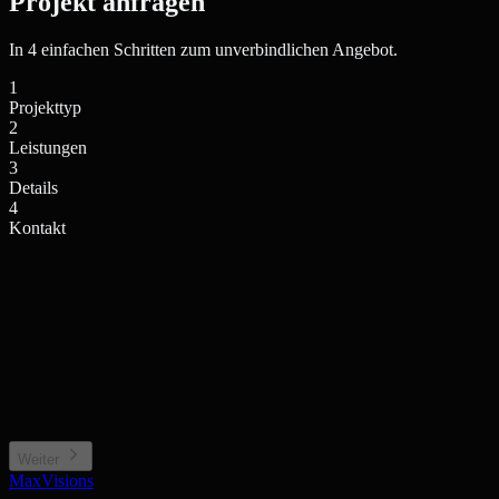
Projekt anfragen
In 4 einfachen Schritten zum unverbindlichen Angebot.
1
Projekttyp
2
Leistungen
3
Details
4
Kontakt
Einfamilienhaus / Villa
Mehrfamilienhaus / Anlage
Privates Wohngebäude
Wohnkomplex, Stadthaus
Neubauprojekt / Bauträger
Gewerbe / Sonstiges
Projektentwicklung, Off-plan
Büro, Hotel, Sonderimmobilie
Weiter
MaxVisions