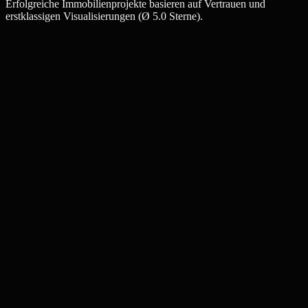
Erfolgreiche Immobilienprojekte basieren auf Vertrauen und
erstklassigen Visualisierungen (Ø 5.0 Sterne).
Julia W.
Maklerin, Bochum
Thomas K.
Bauträger, Bochum