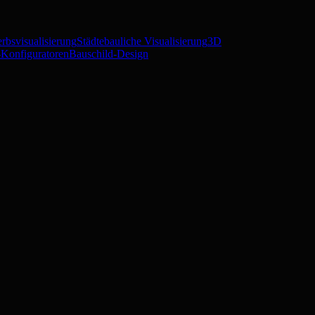
rbsvisualisierung
Städtebauliche Visualisierung
3D
Konfiguratoren
Bauschild-Design