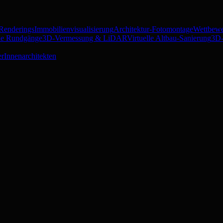
 Renderings
Immobilienvisualisierung
Architektur-Fotomontage
Wettbewe
lle Rundgänge
3D-Vermessung & LiDAR
Virtuelle Altbau-Sanierung
3D-
er
Innenarchitekten