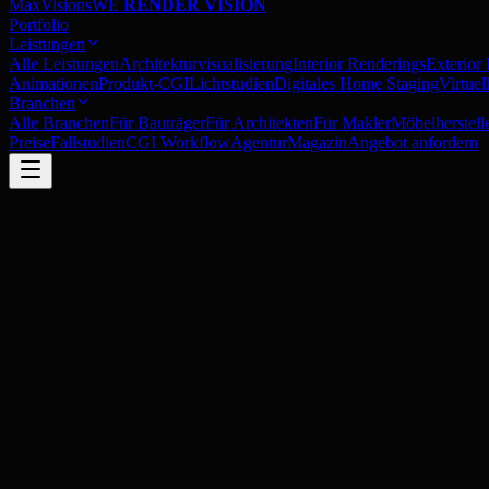
MaxVisions
WE
RENDER VISION
Portfolio
Leistungen
Alle Leistungen
Architekturvisualisierung
Interior Renderings
Exterior
Animationen
Produkt-CGI
Lichtstudien
Digitales Home Staging
Virtue
Branchen
Alle Branchen
Für Bauträger
Für Architekten
Für Makler
Möbelherstell
Preise
Fallstudien
CGI Workflow
Agentur
Magazin
Angebot anfordern