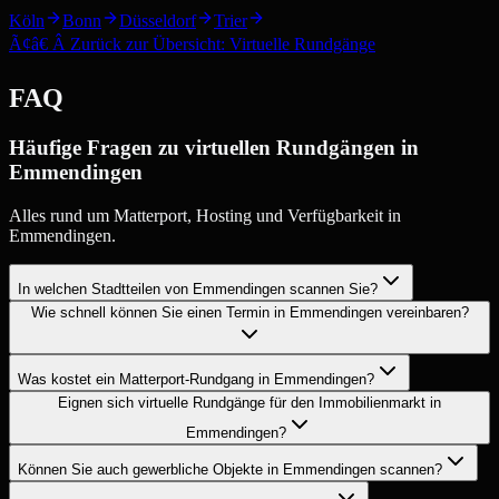
Köln
Bonn
Düsseldorf
Trier
Ã¢â€ Â Zurück zur Übersicht: Virtuelle Rundgänge
FAQ
Häufige Fragen zu virtuellen Rundgängen in
Emmendingen
Alles rund um Matterport, Hosting und Verfügbarkeit in
Emmendingen.
In welchen Stadtteilen von Emmendingen scannen Sie?
Wie schnell können Sie einen Termin in Emmendingen vereinbaren?
Was kostet ein Matterport-Rundgang in Emmendingen?
Eignen sich virtuelle Rundgänge für den Immobilienmarkt in
Emmendingen?
Können Sie auch gewerbliche Objekte in Emmendingen scannen?