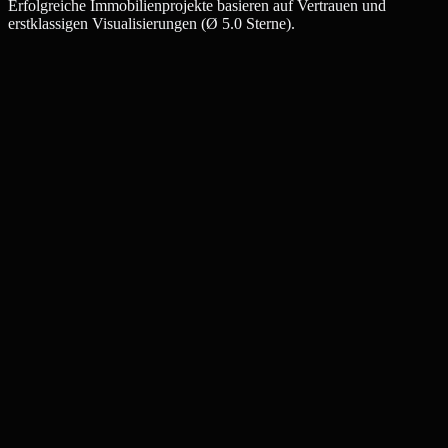
Erfolgreiche Immobilienprojekte basieren auf Vertrauen und
erstklassigen Visualisierungen (Ø 5.0 Sterne).
Julia W.
Maklerin, Emmendingen
Thomas K.
Bauträger, Emmendingen