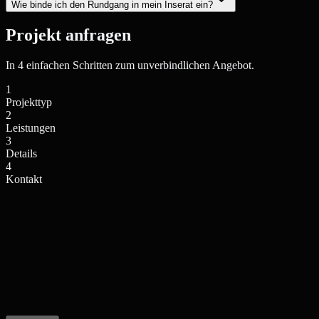
Wie binde ich den Rundgang in mein Inserat ein?
Projekt anfragen
In 4 einfachen Schritten zum unverbindlichen Angebot.
1
Projekttyp
2
Leistungen
3
Details
4
Kontakt
Einfamilienhaus / Villa
Mehrfamilienhaus / Anlage
Privates Wohngebäude
Wohnkomplex, Stadthaus
Neubauprojekt / Bauträger
Gewerbe / Sonstiges
Projektentwicklung, Off-plan
Büro, Hotel, Sonderimmobilie