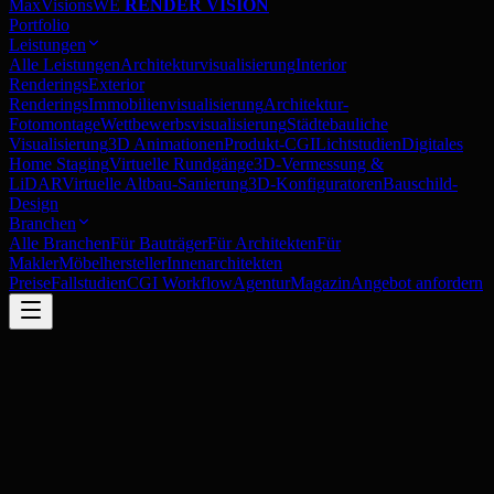
MaxVisions
WE
RENDER VISION
Portfolio
Leistungen
Alle Leistungen
Architekturvisualisierung
Interior
Renderings
Exterior
Renderings
Immobilienvisualisierung
Architektur-
Fotomontage
Wettbewerbsvisualisierung
Städtebauliche
Visualisierung
3D Animationen
Produkt-CGI
Lichtstudien
Digitales
Home Staging
Virtuelle Rundgänge
3D-Vermessung &
LiDAR
Virtuelle Altbau-Sanierung
3D-Konfiguratoren
Bauschild-
Design
Branchen
Alle Branchen
Für Bauträger
Für Architekten
Für
Makler
Möbelhersteller
Innenarchitekten
Preise
Fallstudien
CGI Workflow
Agentur
Magazin
Angebot anfordern