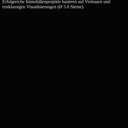
Erfolgreiche Immobilienprojekte basieren auf Vertrauen und
erstklassigen Visualisierungen (Ø 5.0 Sterne).
Julia W.
Maklerin, Ettlingen
Thomas K.
Bauträger, Ettlingen