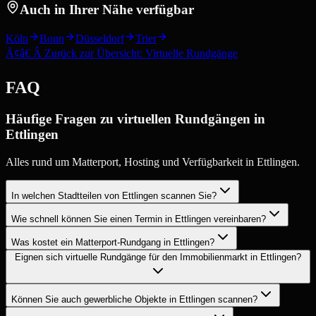
Auch in Ihrer Nähe verfügbar
Köln
Bonn
Düsseldorf
Trier
Ã¢â€ Â Zurück zur Übersicht: Virtuelle Rundgänge
FAQ
Häufige Fragen zu virtuellen Rundgängen in
Ettlingen
Alles rund um Matterport, Hosting und Verfügbarkeit in Ettlingen.
In welchen Stadtteilen von Ettlingen scannen Sie?
Wie schnell können Sie einen Termin in Ettlingen vereinbaren?
Was kostet ein Matterport-Rundgang in Ettlingen?
Eignen sich virtuelle Rundgänge für den Immobilienmarkt in Ettlingen?
Können Sie auch gewerbliche Objekte in Ettlingen scannen?