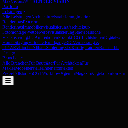
MaxVisions
WE
RENDER VISION
Portfolio
Leistungen
Alle Leistungen
Architekturvisualisierung
Interior
Renderings
Exterior
Renderings
Immobilienvisualisierung
Architektur-
Fotomontage
Wettbewerbsvisualisierung
Städtebauliche
Visualisierung
3D Animationen
Produkt-CGI
Lichtstudien
Digitales
Home Staging
Virtuelle Rundgänge
3D-Vermessung &
LiDAR
Virtuelle Altbau-Sanierung
3D-Konfiguratoren
Bauschild-
Design
Branchen
Alle Branchen
Für Bauträger
Für Architekten
Für
Makler
Möbelhersteller
Innenarchitekten
Preise
Fallstudien
CGI Workflow
Agentur
Magazin
Angebot anfordern