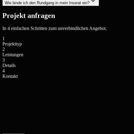
Wie binde ich den Rundgang in mein Inserat ein?
Projekt anfragen
In 4 einfachen Schritten zum unverbindlichen Angebot.
1
Projekttyp
2
Leistungen
3
Details
4
Kontakt
Einfamilienhaus / Villa
Mehrfamilienhaus / Anlage
Privates Wohngebäude
Wohnkomplex, Stadthaus
Neubauprojekt / Bauträger
Gewerbe / Sonstiges
Projektentwicklung, Off-plan
Büro, Hotel, Sonderimmobilie