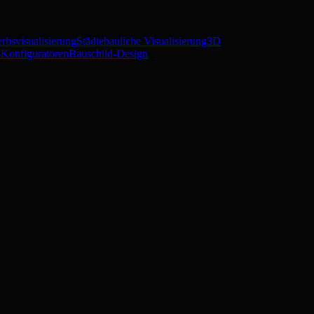
rbsvisualisierung
Städtebauliche Visualisierung
3D
Konfiguratoren
Bauschild-Design