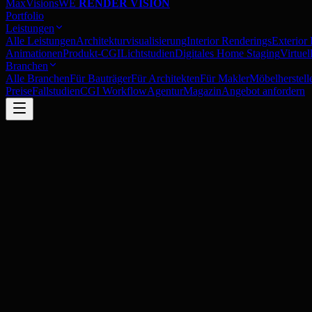
MaxVisions
WE
RENDER VISION
Portfolio
Leistungen
Alle Leistungen
Architekturvisualisierung
Interior Renderings
Exterior
Animationen
Produkt-CGI
Lichtstudien
Digitales Home Staging
Virtue
Branchen
Alle Branchen
Für Bauträger
Für Architekten
Für Makler
Möbelherstell
Preise
Fallstudien
CGI Workflow
Agentur
Magazin
Angebot anfordern