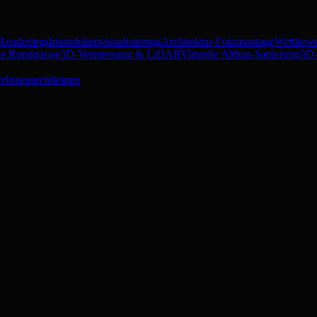
 Renderings
Immobilienvisualisierung
Architektur-Fotomontage
Wettbewe
lle Rundgänge
3D-Vermessung & LiDAR
Virtuelle Altbau-Sanierung
3D-
er
Innenarchitekten