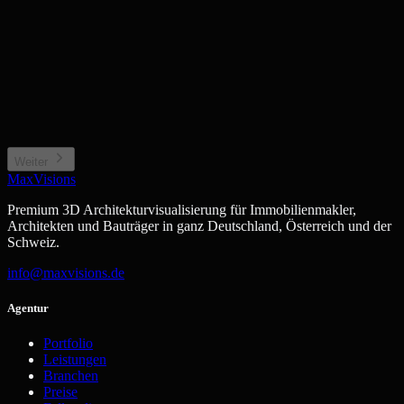
Einfamilienhaus / Villa
Mehrfamilienhaus / Anlage
Privates Wohngebäude
Wohnkomplex, Stadthaus
Neubauprojekt / Bauträger
Gewerbe / Sonstiges
Projektentwicklung, Off-plan
Büro, Hotel, Sonderimmobilie
Weiter
MaxVisions
Premium 3D Architekturvisualisierung für Immobilienmakler,
Architekten und Bauträger in ganz Deutschland, Österreich und der
Schweiz.
info@maxvisions.de
Agentur
Portfolio
Leistungen
Branchen
Preise