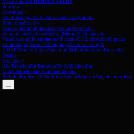
MaxVisions
WE
RENDER VISION
Portfolio
Leistungen
Alle Leistungen
Architekturvisualisierung
Interior
Renderings
Exterior
Renderings
Immobilienvisualisierung
Architektur-
Fotomontage
Wettbewerbsvisualisierung
Städtebauliche
Visualisierung
3D Animationen
Produkt-CGI
Lichtstudien
Digitales
Home Staging
Virtuelle Rundgänge
3D-Vermessung &
LiDAR
Virtuelle Altbau-Sanierung
3D-Konfiguratoren
Bauschild-
Design
Branchen
Alle Branchen
Für Bauträger
Für Architekten
Für
Makler
Möbelhersteller
Innenarchitekten
Preise
Fallstudien
CGI Workflow
Agentur
Magazin
Angebot anfordern