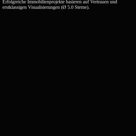
Erfolgreiche Immobilienprojekte basieren auf Vertrauen und
erstklassigen Visualisierungen (Ø 5.0 Sterne).
Julia W.
Maklerin, Fürth
Thomas K.
Bauträger, Fürth