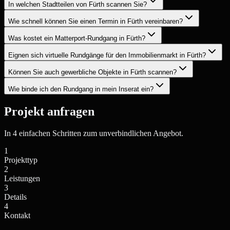
In welchen Stadtteilen von Fürth scannen Sie?
Wie schnell können Sie einen Termin in Fürth vereinbaren?
Was kostet ein Matterport-Rundgang in Fürth?
Eignen sich virtuelle Rundgänge für den Immobilienmarkt in Fürth?
Können Sie auch gewerbliche Objekte in Fürth scannen?
Wie binde ich den Rundgang in mein Inserat ein?
Projekt anfragen
In 4 einfachen Schritten zum unverbindlichen Angebot.
1
Projekttyp
2
Leistungen
3
Details
4
Kontakt