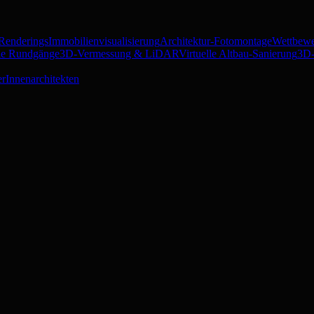
 Renderings
Immobilienvisualisierung
Architektur-Fotomontage
Wettbewe
lle Rundgänge
3D-Vermessung & LiDAR
Virtuelle Altbau-Sanierung
3D-
er
Innenarchitekten