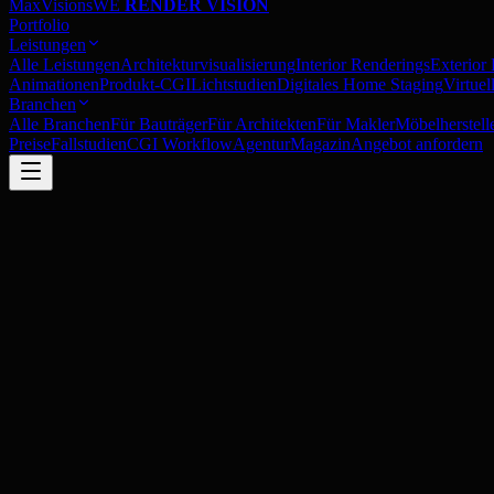
MaxVisions
WE
RENDER VISION
Portfolio
Leistungen
Alle Leistungen
Architekturvisualisierung
Interior Renderings
Exterior
Animationen
Produkt-CGI
Lichtstudien
Digitales Home Staging
Virtue
Branchen
Alle Branchen
Für Bauträger
Für Architekten
Für Makler
Möbelherstell
Preise
Fallstudien
CGI Workflow
Agentur
Magazin
Angebot anfordern