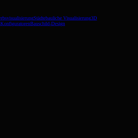
rbsvisualisierung
Städtebauliche Visualisierung
3D
Konfiguratoren
Bauschild-Design