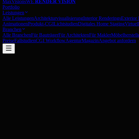
MaxVisions
WE
RENDER VISION
Portfolio
Leistungen
Alle Leistungen
Architekturvisualisierung
Interior Renderings
Exterior
Animationen
Produkt-CGI
Lichtstudien
Digitales Home Staging
Virtue
Branchen
Alle Branchen
Für Bauträger
Für Architekten
Für Makler
Möbelherstell
Preise
Fallstudien
CGI Workflow
Agentur
Magazin
Angebot anfordern