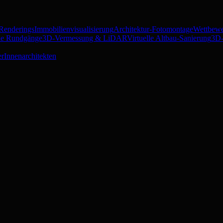
 Renderings
Immobilienvisualisierung
Architektur-Fotomontage
Wettbewe
lle Rundgänge
3D-Vermessung & LiDAR
Virtuelle Altbau-Sanierung
3D-
er
Innenarchitekten