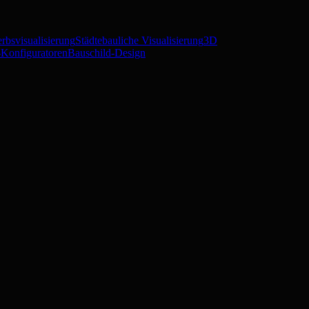
rbsvisualisierung
Städtebauliche Visualisierung
3D
Konfiguratoren
Bauschild-Design