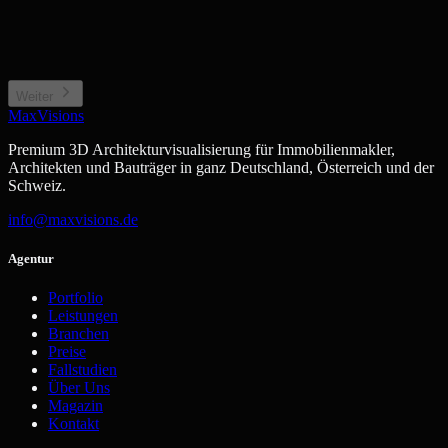
Privates Wohngebäude
Wohnkomplex, Stadthaus
Neubauprojekt / Bauträger
Gewerbe / Sonstiges
Projektentwicklung, Off-plan
Büro, Hotel, Sonderimmobilie
Weiter
MaxVisions
Premium 3D Architekturvisualisierung für Immobilienmakler,
Architekten und Bauträger in ganz Deutschland, Österreich und der
Schweiz.
info@maxvisions.de
Agentur
Portfolio
Leistungen
Branchen
Preise
Fallstudien
Über Uns
Magazin
Kontakt