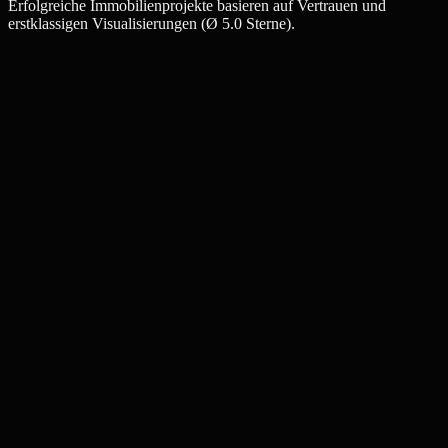
Erfolgreiche Immobilienprojekte basieren auf Vertrauen und
erstklassigen Visualisierungen (Ø 5.0 Sterne).
Julia W.
Maklerin, Kaufbeuren
Thomas K.
Bauträger, Kaufbeuren