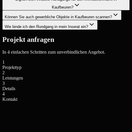
Kaufbeuren?
Können Sie auch gewerbliche Objekte in Kaufbeuren scannen?
Wie binde ich den Rundgang in mein Inserat ein?
Projekt anfragen
In 4 einfachen Schritten zum unverbindlichen Angebot.
1
Projekttyp
2
Leistungen
3
Details
4
Kontakt
Einfamilienhaus / Villa
Mehrfamilienhaus / Anlage