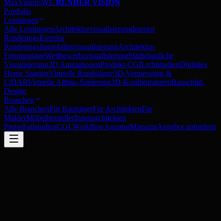
MaxVisions
WE
RENDER VISION
Portfolio
Leistungen
Alle Leistungen
Architekturvisualisierung
Interior
Renderings
Exterior
Renderings
Immobilienvisualisierung
Architektur-
Fotomontage
Wettbewerbsvisualisierung
Städtebauliche
Visualisierung
3D Animationen
Produkt-CGI
Lichtstudien
Digitales
Home Staging
Virtuelle Rundgänge
3D-Vermessung &
LiDAR
Virtuelle Altbau-Sanierung
3D-Konfiguratoren
Bauschild-
Design
Branchen
Alle Branchen
Für Bauträger
Für Architekten
Für
Makler
Möbelhersteller
Innenarchitekten
Preise
Fallstudien
CGI Workflow
Agentur
Magazin
Angebot anfordern