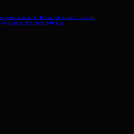
rbsvisualisierung
Städtebauliche Visualisierung
3D
Konfiguratoren
Bauschild-Design