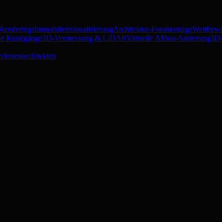
 Renderings
Immobilienvisualisierung
Architektur-Fotomontage
Wettbewe
lle Rundgänge
3D-Vermessung & LiDAR
Virtuelle Altbau-Sanierung
3D-
er
Innenarchitekten