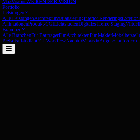
MaxVisions
WE
RENDER VISION
Portfolio
Leistungen
Alle Leistungen
Architekturvisualisierung
Interior Renderings
Exterior
Animationen
Produkt-CGI
Lichtstudien
Digitales Home Staging
Virtue
Branchen
Alle Branchen
Für Bauträger
Für Architekten
Für Makler
Möbelherstell
Preise
Fallstudien
CGI Workflow
Agentur
Magazin
Angebot anfordern