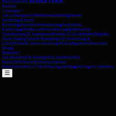
MaxVisions
WE
RENDER VISION
Portfolio
Leistungen
Alle Leistungen
Architekturvisualisierung
Interior
Renderings
Exterior
Renderings
Immobilienvisualisierung
Architektur-
Fotomontage
Wettbewerbsvisualisierung
Städtebauliche
Visualisierung
3D Animationen
Produkt-CGI
Lichtstudien
Digitales
Home Staging
Virtuelle Rundgänge
3D-Vermessung &
LiDAR
Virtuelle Altbau-Sanierung
3D-Konfiguratoren
Bauschild-
Design
Branchen
Alle Branchen
Für Bauträger
Für Architekten
Für
Makler
Möbelhersteller
Innenarchitekten
Preise
Fallstudien
CGI Workflow
Agentur
Magazin
Angebot anfordern