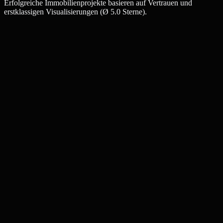
Erfolgreiche Immobilienprojekte basieren auf Vertrauen und
erstklassigen Visualisierungen (Ø 5.0 Sterne).
Julia W.
Maklerin, Menden
Thomas K.
Bauträger, Menden