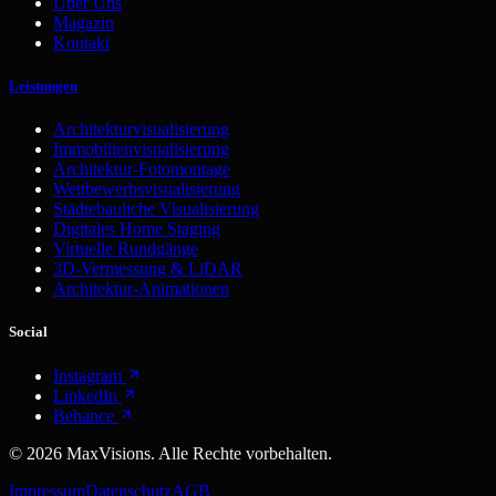
Über Uns
Magazin
Kontakt
Leistungen
Architekturvisualisierung
Immobilienvisualisierung
Architektur-Fotomontage
Wettbewerbsvisualisierung
Städtebauliche Visualisierung
Digitales Home Staging
Virtuelle Rundgänge
3D-Vermessung & LiDAR
Architektur-Animationen
Social
Instagram
LinkedIn
Behance
©
2026
MaxVisions. Alle Rechte vorbehalten.
Impressum
Datenschutz
AGB