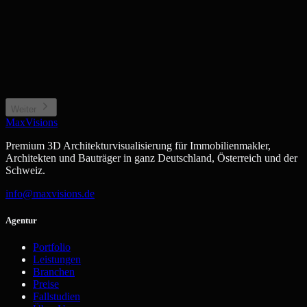
Einfamilienhaus / Villa
Mehrfamilienhaus / Anlage
Privates Wohngebäude
Wohnkomplex, Stadthaus
Neubauprojekt / Bauträger
Gewerbe / Sonstiges
Projektentwicklung, Off-plan
Büro, Hotel, Sonderimmobilie
Weiter
MaxVisions
Premium 3D Architekturvisualisierung für Immobilienmakler,
Architekten und Bauträger in ganz Deutschland, Österreich und der
Schweiz.
info@maxvisions.de
Agentur
Portfolio
Leistungen
Branchen
Preise
Fallstudien