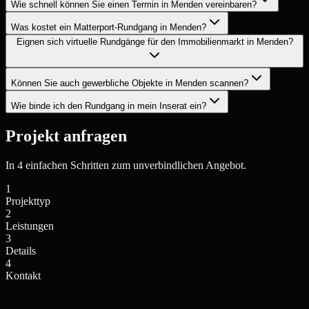
Wie schnell können Sie einen Termin in Menden vereinbaren?
Was kostet ein Matterport-Rundgang in Menden?
Eignen sich virtuelle Rundgänge für den Immobilienmarkt in Menden?
Können Sie auch gewerbliche Objekte in Menden scannen?
Wie binde ich den Rundgang in mein Inserat ein?
Projekt anfragen
In 4 einfachen Schritten zum unverbindlichen Angebot.
1
Projekttyp
2
Leistungen
3
Details
4
Kontakt