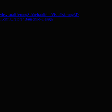
rbsvisualisierung
Städtebauliche Visualisierung
3D
Konfiguratoren
Bauschild-Design