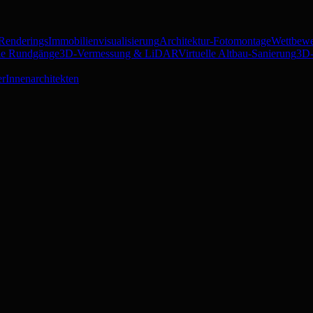
 Renderings
Immobilienvisualisierung
Architektur-Fotomontage
Wettbewe
lle Rundgänge
3D-Vermessung & LiDAR
Virtuelle Altbau-Sanierung
3D-
er
Innenarchitekten