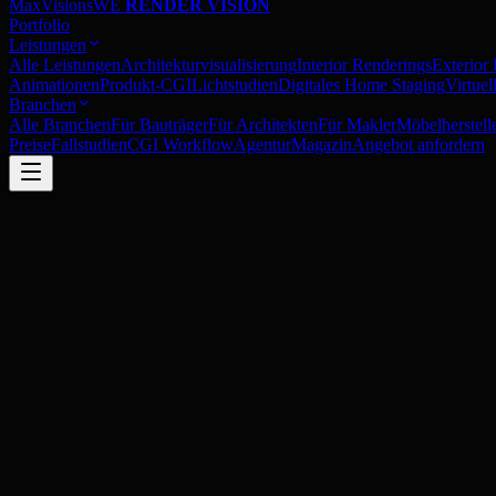
MaxVisions
WE
RENDER VISION
Portfolio
Leistungen
Alle Leistungen
Architekturvisualisierung
Interior Renderings
Exterior
Animationen
Produkt-CGI
Lichtstudien
Digitales Home Staging
Virtue
Branchen
Alle Branchen
Für Bauträger
Für Architekten
Für Makler
Möbelherstell
Preise
Fallstudien
CGI Workflow
Agentur
Magazin
Angebot anfordern