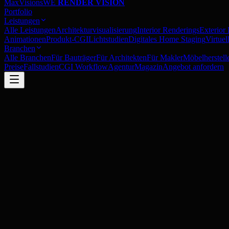
MaxVisions
WE
RENDER VISION
Portfolio
Leistungen
Alle Leistungen
Architekturvisualisierung
Interior Renderings
Exterior
Animationen
Produkt-CGI
Lichtstudien
Digitales Home Staging
Virtue
Branchen
Alle Branchen
Für Bauträger
Für Architekten
Für Makler
Möbelherstell
Preise
Fallstudien
CGI Workflow
Agentur
Magazin
Angebot anfordern