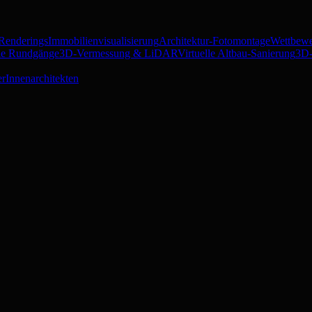
 Renderings
Immobilienvisualisierung
Architektur-Fotomontage
Wettbewe
lle Rundgänge
3D-Vermessung & LiDAR
Virtuelle Altbau-Sanierung
3D-
er
Innenarchitekten