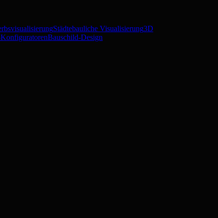
rbsvisualisierung
Städtebauliche Visualisierung
3D
Konfiguratoren
Bauschild-Design