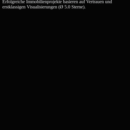
Erfolgreiche Immobilienprojekte basieren auf Vertrauen und
erstklassigen Visualisierungen (Ø 5.0 Sterne).
Julia W.
Maklerin, Pinneberg
Thomas K.
Bauträger, Pinneberg