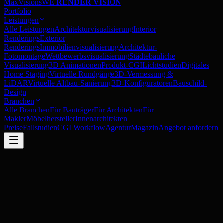
MaxVisions
WE
RENDER VISION
Portfolio
Leistungen
Alle Leistungen
Architekturvisualisierung
Interior
Renderings
Exterior
Renderings
Immobilienvisualisierung
Architektur-
Fotomontage
Wettbewerbsvisualisierung
Städtebauliche
Visualisierung
3D Animationen
Produkt-CGI
Lichtstudien
Digitales
Home Staging
Virtuelle Rundgänge
3D-Vermessung &
LiDAR
Virtuelle Altbau-Sanierung
3D-Konfiguratoren
Bauschild-
Design
Branchen
Alle Branchen
Für Bauträger
Für Architekten
Für
Makler
Möbelhersteller
Innenarchitekten
Preise
Fallstudien
CGI Workflow
Agentur
Magazin
Angebot anfordern