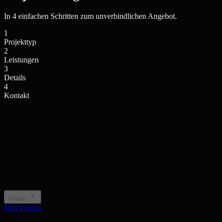
In 4 einfachen Schritten zum unverbindlichen Angebot.
1
Projekttyp
2
Leistungen
3
Details
4
Kontakt
Einfamilienhaus / Villa
Mehrfamilienhaus / Anlage
Privates Wohngebäude
Wohnkomplex, Stadthaus
Neubauprojekt / Bauträger
Gewerbe / Sonstiges
Projektentwicklung, Off-plan
Büro, Hotel, Sonderimmobilie
Weiter
MaxVisions