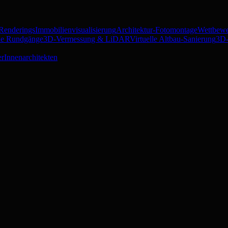
 Renderings
Immobilienvisualisierung
Architektur-Fotomontage
Wettbewe
lle Rundgänge
3D-Vermessung & LiDAR
Virtuelle Altbau-Sanierung
3D-
er
Innenarchitekten