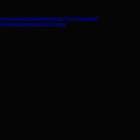
rbsvisualisierung
Städtebauliche Visualisierung
3D
Konfiguratoren
Bauschild-Design