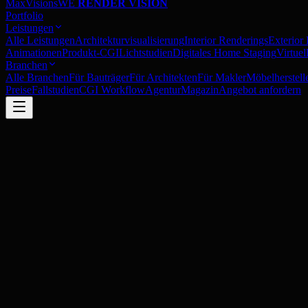
MaxVisions
WE
RENDER VISION
Portfolio
Leistungen
Alle Leistungen
Architekturvisualisierung
Interior Renderings
Exterior
Animationen
Produkt-CGI
Lichtstudien
Digitales Home Staging
Virtue
Branchen
Alle Branchen
Für Bauträger
Für Architekten
Für Makler
Möbelherstell
Preise
Fallstudien
CGI Workflow
Agentur
Magazin
Angebot anfordern