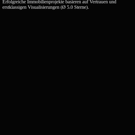
Erfolgreiche Immobilienprojekte basieren auf Vertrauen und
erstklassigen Visualisierungen (Ø 5.0 Sterne).
Julia W.
Maklerin, Bremen
Thomas K.
Bauträger, Bremen