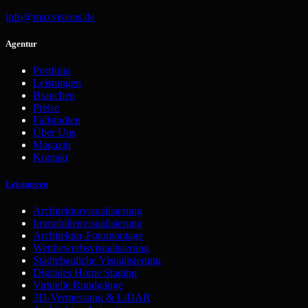
info@maxvisions.de
Agentur
Portfolio
Leistungen
Branchen
Preise
Fallstudien
Über Uns
Magazin
Kontakt
Leistungen
Architekturvisualisierung
Immobilienvisualisierung
Architektur-Fotomontage
Wettbewerbsvisualisierung
Städtebauliche Visualisierung
Digitales Home Staging
Virtuelle Rundgänge
3D-Vermessung & LiDAR