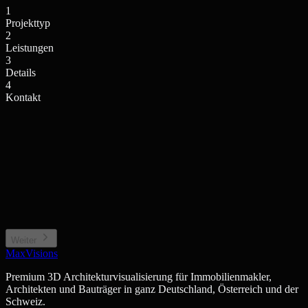
1
Projekttyp
2
Leistungen
3
Details
4
Kontakt
Einfamilienhaus / Villa
Mehrfamilienhaus / Anlage
Privates Wohngebäude
Wohnkomplex, Stadthaus
Neubauprojekt / Bauträger
Gewerbe / Sonstiges
Projektentwicklung, Off-plan
Büro, Hotel, Sonderimmobilie
Weiter
MaxVisions
Premium 3D Architekturvisualisierung für Immobilienmakler,
Architekten und Bauträger in ganz Deutschland, Österreich und der
Schweiz.