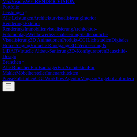
MaxVisions
WE
RENDER VISION
Portfolio
Leistungen
Alle Leistungen
Architekturvisualisierung
Interior
Renderings
Exterior
Renderings
Immobilienvisualisierung
Architektur-
Fotomontage
Wettbewerbsvisualisierung
Städtebauliche
Visualisierung
3D Animationen
Produkt-CGI
Lichtstudien
Digitales
Home Staging
Virtuelle Rundgänge
3D-Vermessung &
LiDAR
Virtuelle Altbau-Sanierung
3D-Konfiguratoren
Bauschild-
Design
Branchen
Alle Branchen
Für Bauträger
Für Architekten
Für
Makler
Möbelhersteller
Innenarchitekten
Preise
Fallstudien
CGI Workflow
Agentur
Magazin
Angebot anfordern