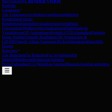
MaxVisions
WE
RENDER VISION
Portfolio
Leistungen
Alle Leistungen
Architekturvisualisierung
Interior
Renderings
Exterior
Renderings
Immobilienvisualisierung
Architektur-
Fotomontage
Wettbewerbsvisualisierung
Städtebauliche
Visualisierung
3D Animationen
Produkt-CGI
Lichtstudien
Digitales
Home Staging
Virtuelle Rundgänge
3D-Vermessung &
LiDAR
Virtuelle Altbau-Sanierung
3D-Konfiguratoren
Bauschild-
Design
Branchen
Alle Branchen
Für Bauträger
Für Architekten
Für
Makler
Möbelhersteller
Innenarchitekten
Preise
Fallstudien
CGI Workflow
Agentur
Magazin
Angebot anfordern