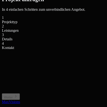
In 4 einfachen Schritten zum unverbindlichen Angebot.
1
Projekttyp
2
Leistungen
3
Details
4
Kontakt
Einfamilienhaus / Villa
Mehrfamilienhaus / Anlage
Privates Wohngebäude
Wohnkomplex, Stadthaus
Neubauprojekt / Bauträger
Gewerbe / Sonstiges
Projektentwicklung, Off-plan
Büro, Hotel, Sonderimmobilie
Weiter
MaxVisions