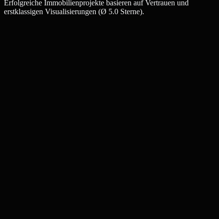
Erfolgreiche Immobilienprojekte basieren auf Vertrauen und
erstklassigen Visualisierungen (Ø 5.0 Sterne).
Jan-Philipp B.
Makler, Hamburg-Eppendorf
Marina S.
Projektleiterin HafenCity