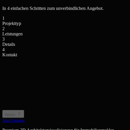
In 4 einfachen Schritten zum unverbindlichen Angebot.
1
Projekttyp
2
Leistungen
3
Details
4
Kontakt
Einfamilienhaus / Villa
Mehrfamilienhaus / Anlage
Privates Wohngebäude
Wohnkomplex, Stadthaus
Neubauprojekt / Bauträger
Gewerbe / Sonstiges
Projektentwicklung, Off-plan
Büro, Hotel, Sonderimmobilie
Weiter
MaxVisions