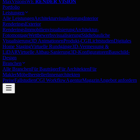
MaxVisions
WE
RENDER VISION
Portfolio
Leistungen
Alle Leistungen
Architekturvisualisierung
Interior
Renderings
Exterior
Renderings
Immobilienvisualisierung
Architektur-
Fotomontage
Wettbewerbsvisualisierung
Städtebauliche
Visualisierung
3D Animationen
Produkt-CGI
Lichtstudien
Digitales
Home Staging
Virtuelle Rundgänge
3D-Vermessung &
LiDAR
Virtuelle Altbau-Sanierung
3D-Konfiguratoren
Bauschild-
Design
Branchen
Alle Branchen
Für Bauträger
Für Architekten
Für
Makler
Möbelhersteller
Innenarchitekten
Preise
Fallstudien
CGI Workflow
Agentur
Magazin
Angebot anfordern