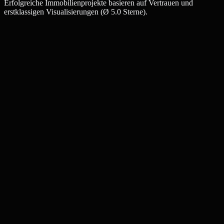
Erfolgreiche Immobilienprojekte basieren auf Vertrauen und
erstklassigen Visualisierungen (Ø 5.0 Sterne).
Julia W.
Maklerin, Dresden
Thomas K.
Bauträger, Dresden