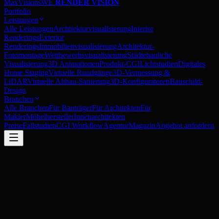
MaxVisions
WE
RENDER VISION
Portfolio
Leistungen
Alle Leistungen
Architekturvisualisierung
Interior
Renderings
Exterior
Renderings
Immobilienvisualisierung
Architektur-
Fotomontage
Wettbewerbsvisualisierung
Städtebauliche
Visualisierung
3D Animationen
Produkt-CGI
Lichtstudien
Digitales
Home Staging
Virtuelle Rundgänge
3D-Vermessung &
LiDAR
Virtuelle Altbau-Sanierung
3D-Konfiguratoren
Bauschild-
Design
Branchen
Alle Branchen
Für Bauträger
Für Architekten
Für
Makler
Möbelhersteller
Innenarchitekten
Preise
Fallstudien
CGI Workflow
Agentur
Magazin
Angebot anfordern