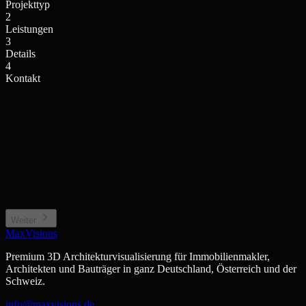
Projekttyp
2
Leistungen
3
Details
4
Kontakt
Einfamilienhaus / Villa
Mehrfamilienhaus / Anlage
Privates Wohngebäude
Wohnkomplex, Stadthaus
Neubauprojekt / Bauträger
Gewerbe / Sonstiges
Projektentwicklung, Off-plan
Büro, Hotel, Sonderimmobilie
Weiter
MaxVisions
Premium 3D Architekturvisualisierung für Immobilienmakler,
Architekten und Bauträger in ganz Deutschland, Österreich und der
Schweiz.
info@maxvisions.de