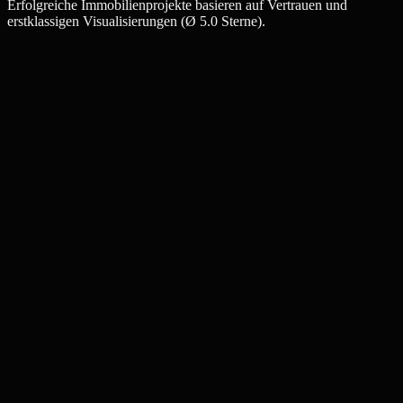
Erfolgreiche Immobilienprojekte basieren auf Vertrauen und
erstklassigen Visualisierungen (Ø 5.0 Sterne).
Julia W.
Maklerin, Leipzig
Thomas K.
Bauträger, Leipzig