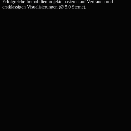
Erfolgreiche Immobilienprojekte basieren auf Vertrauen und
erstklassigen Visualisierungen (Ø 5.0 Sterne).
Christina W.
Maklerin, Frankfurt-Westend
Marcus T.
Relocation Manager