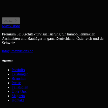
Privates Wohngebäude
Wohnkomplex, Stadthaus
Neubauprojekt / Bauträger
Gewerbe / Sonstiges
Projektentwicklung, Off-plan
Büro, Hotel, Sonderimmobilie
Weiter
MaxVisions
Premium 3D Architekturvisualisierung für Immobilienmakler,
Architekten und Bauträger in ganz Deutschland, Österreich und der
Schweiz.
info@maxvisions.de
Agentur
Portfolio
Leistungen
Branchen
Preise
Fallstudien
Über Uns
Magazin
Kontakt