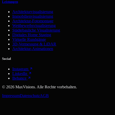
Leistungen
Architekturvisualisierung
Immobilienvisualisierung
Architektur-Fotomontage
Wettbewerbsvisualisierung
Städtebauliche Visualisierung
Digitales Home Staging
Virtuelle Rundgänge
3D-Vermessung & LiDAR
Architektur-Animationen
Social
Instagram
LinkedIn
Behance
©
2026
MaxVisions. Alle Rechte vorbehalten.
Impressum
Datenschutz
AGB