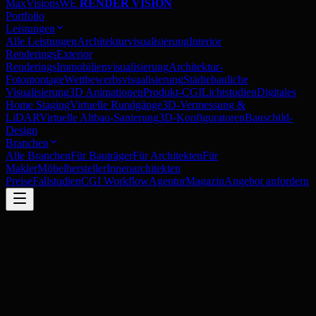
MaxVisions
WE
RENDER VISION
Portfolio
Leistungen
Alle Leistungen
Architekturvisualisierung
Interior
Renderings
Exterior
Renderings
Immobilienvisualisierung
Architektur-
Fotomontage
Wettbewerbsvisualisierung
Städtebauliche
Visualisierung
3D Animationen
Produkt-CGI
Lichtstudien
Digitales
Home Staging
Virtuelle Rundgänge
3D-Vermessung &
LiDAR
Virtuelle Altbau-Sanierung
3D-Konfiguratoren
Bauschild-
Design
Branchen
Alle Branchen
Für Bauträger
Für Architekten
Für
Makler
Möbelhersteller
Innenarchitekten
Preise
Fallstudien
CGI Workflow
Agentur
Magazin
Angebot anfordern