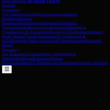
MaxVisions
WE
RENDER VISION
Portfolio
Leistungen
Alle Leistungen
Architekturvisualisierung
Interior
Renderings
Exterior
Renderings
Immobilienvisualisierung
Architektur-
Fotomontage
Wettbewerbsvisualisierung
Städtebauliche
Visualisierung
3D Animationen
Produkt-CGI
Lichtstudien
Digitales
Home Staging
Virtuelle Rundgänge
3D-Vermessung &
LiDAR
Virtuelle Altbau-Sanierung
3D-Konfiguratoren
Bauschild-
Design
Branchen
Alle Branchen
Für Bauträger
Für Architekten
Für
Makler
Möbelhersteller
Innenarchitekten
Preise
Fallstudien
CGI Workflow
Agentur
Magazin
Angebot anfordern