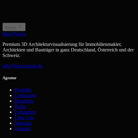
Privates Wohngebäude
Wohnkomplex, Stadthaus
Neubauprojekt / Bauträger
Gewerbe / Sonstiges
Projektentwicklung, Off-plan
Büro, Hotel, Sonderimmobilie
Weiter
MaxVisions
Premium 3D Architekturvisualisierung für Immobilienmakler,
Architekten und Bauträger in ganz Deutschland, Österreich und der
Schweiz.
info@maxvisions.de
Agentur
Portfolio
Leistungen
Branchen
Preise
Fallstudien
Über Uns
Magazin
Kontakt