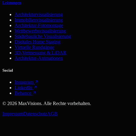
Leistungen
Architekturvisualisierung
Immobilienvisualisierung
Architektur-Fotomontage
Wettbewerbsvisualisierung
Städtebauliche Visualisierung
Digitales Home Staging
Virtuelle Rundgänge
3D-Vermessung & LiDAR
Architektur-Animationen
Social
Instagram
LinkedIn
Behance
©
2026
MaxVisions. Alle Rechte vorbehalten.
Impressum
Datenschutz
AGB