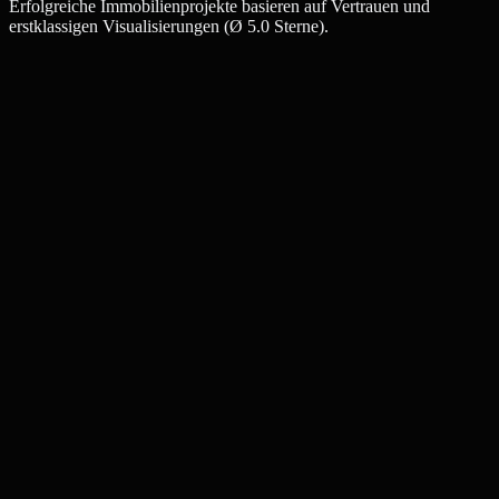
Erfolgreiche Immobilienprojekte basieren auf Vertrauen und
erstklassigen Visualisierungen (Ø 5.0 Sterne).
Julia W.
Maklerin, Mannheim
Thomas K.
Bauträger, Mannheim